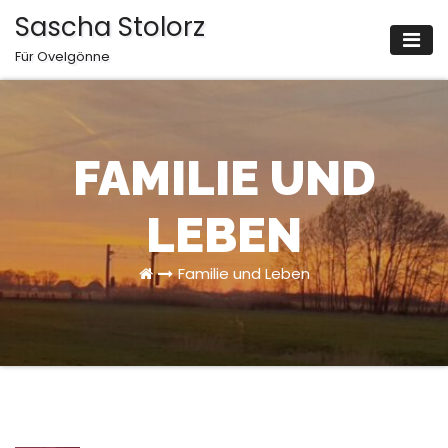
Zum
Sascha Stolorz
Inhalt
Für Ovelgönne
springen
FAMILIE UND
LEBEN
Familie und Leben