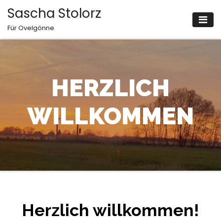
Zum
Sascha Stolorz
Inhalt
Für Ovelgönne
springen
HERZLICH
WILLKOMMEN
Herzlich willkommen!