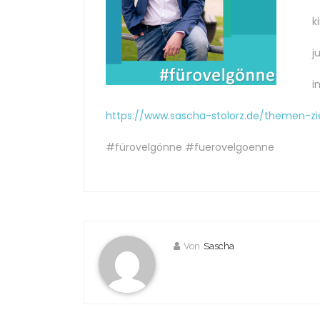
k
j
i
https://www.sascha-stolorz.de/themen-zi
#fürovelgönne #fuerovelgoenne
Von
Sascha