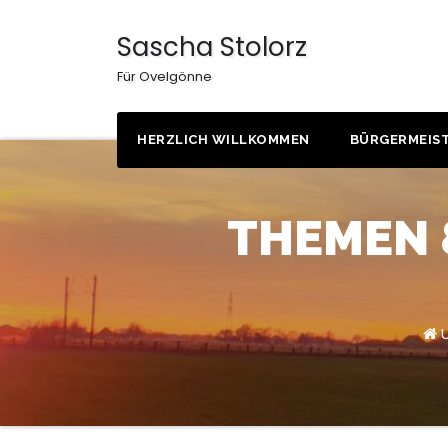
Zum
Inhalt
Sascha Stolorz
springen
Für Ovelgönne
HERZLICH WILLKOMMEN
BÜRGERMEIST
THEMEN &