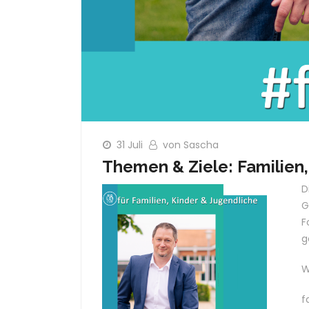
31 Juli
von Sascha
Themen & Ziele: Familien,
D
G
F
g
W
f