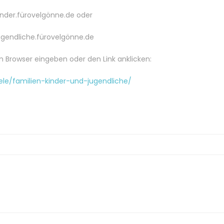
inder.fürovelgönne.de oder
ugendliche.fürovelgönne.de
m Browser eingeben oder den Link anklicken:
ele/familien-kinder-und-jugendliche/