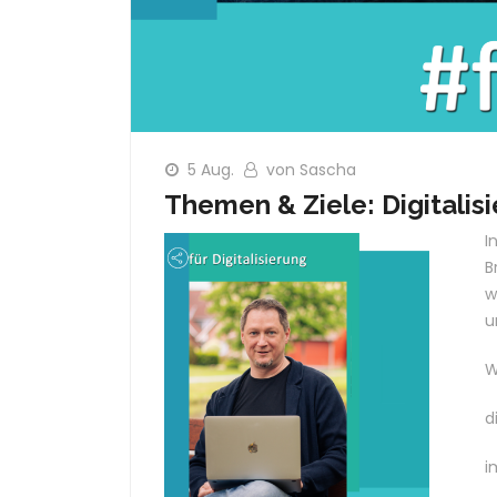
5 Aug.
von Sascha
Themen & Ziele: Digitalis
I
B
w
u
W
d
i