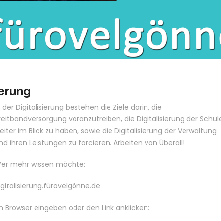
ierung
n der Digitalisierung bestehen die Ziele darin, die
reitbandversorgung voranzutreiben, die Digitalisierung der Schul
eiter im Blick zu haben, sowie die Digitalisierung der Verwaltung
nd ihren Leistungen zu forcieren. Arbeiten von Überall!
er mehr wissen möchte:
igitalisierung.fürovelgönne.de
m Browser eingeben oder den Link anklicken: