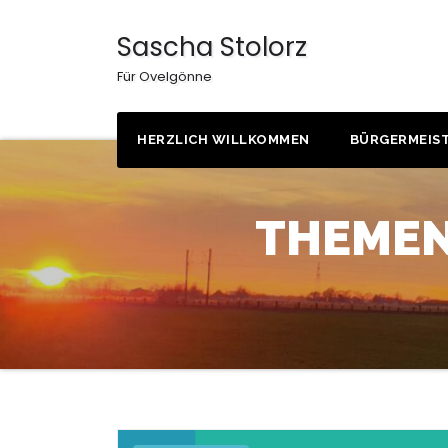
Zum
Inhalt
Sascha Stolorz
springen
Für Ovelgönne
HERZLICH WILLKOMMEN
BÜRGERMEIST
THEMEN 