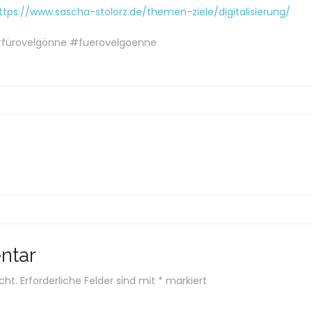
ttps://www.sascha-stolorz.de/themen-ziele/digitalisierung/
fürovelgönne #fuerovelgoenne
ntar
cht.
Erforderliche Felder sind mit
*
markiert